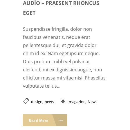
AUDIO – PRAESENT RHONCUS
EGET
Suspendisse fringilla, dolor non
faucibus venenatis, neque erat
pellentesque dui, et gravida dolor
enim id ex. Nam eget ipsum neque.
Duis pretium, nibh vel pulvinar
eleifend, mi ex dignissim augue, non
efficitur massa mi vitae nisi. Phasellus
vulputate tellus...
,
,
design
news
magazine
News
Read More