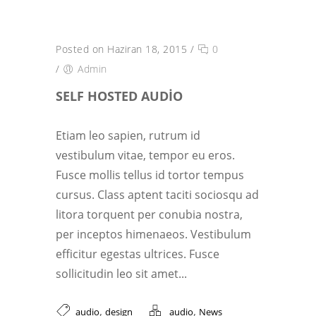
Posted on Haziran 18, 2015
/
0
/
Admin
SELF HOSTED AUDIO
Etiam leo sapien, rutrum id
vestibulum vitae, tempor eu eros.
Fusce mollis tellus id tortor tempus
cursus. Class aptent taciti sociosqu ad
litora torquent per conubia nostra,
per inceptos himenaeos. Vestibulum
efficitur egestas ultrices. Fusce
sollicitudin leo sit amet...
,
,
audio
design
audio
News